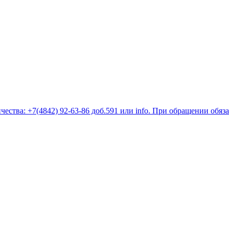
ества: +7(4842) 92-63-86 доб.591 или
info
. При обращении обяз