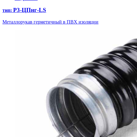
Р3-ЦПнг-LS
тип:
Металлорукав герметичный в ПВХ изоляции