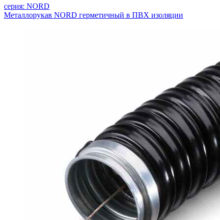
серия: NORD
Металлорукав NORD герметичный в ПВХ изоляции