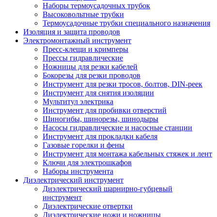
Наборы термоусадочных трубок
Высоковольтные трубки
Термоусадочные трубки специального назначения
Изоляция и защита проводов
Электромонтажный инструмент
Пресс-клещи и кримперы
Прессы гидравлические
Ножницы для резки кабелей
Бокорезы для резки проводов
Инструмент для резки тросов, болтов, DIN-реек
Инструмент для снятия изоляции
Мультитул электрика
Инструмент для пробивки отверстий
Шиногибы, шинорезы, шинодыры
Насосы гидравлические и насосные станции
Инструмент для прокладки кабеля
Газовые горелки и фены
Инструмент для монтажа кабельных стяжек и лент
Ключи для электрошкафов
Наборы инструмента
Диэлектрический инструмент
Диэлектрический шарнирно-губцевый
инструмент
Диэлектрические отвертки
Диэлектрические ножи и ножницы