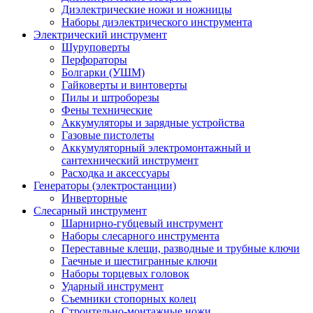
Диэлектрические ножи и ножницы
Наборы диэлектрического инструмента
Электрический инструмент
Шуруповерты
Перфораторы
Болгарки (УШМ)
Гайковерты и винтоверты
Пилы и штроборезы
Фены технические
Аккумуляторы и зарядные устройства
Газовые пистолеты
Аккумуляторный электромонтажный и
сантехнический инструмент
Расходка и аксессуары
Генераторы (электростанции)
Инверторные
Слесарный инструмент
Шарнирно-губцевый инструмент
Наборы слесарного инструмента
Переставные клещи, разводные и трубные ключи
Гаечные и шестигранные ключи
Наборы торцевых головок
Ударный инструмент
Съемники стопорных колец
Строительно-монтажные ножи