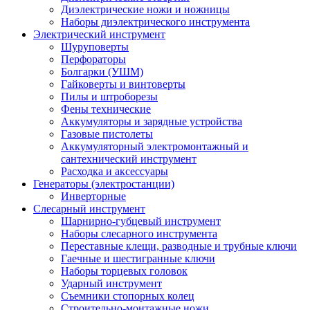
Диэлектрические ножи и ножницы
Наборы диэлектрического инструмента
Электрический инструмент
Шуруповерты
Перфораторы
Болгарки (УШМ)
Гайковерты и винтоверты
Пилы и штроборезы
Фены технические
Аккумуляторы и зарядные устройства
Газовые пистолеты
Аккумуляторный электромонтажный и
сантехнический инструмент
Расходка и аксессуары
Генераторы (электростанции)
Инверторные
Слесарный инструмент
Шарнирно-губцевый инструмент
Наборы слесарного инструмента
Переставные клещи, разводные и трубные ключи
Гаечные и шестигранные ключи
Наборы торцевых головок
Ударный инструмент
Съемники стопорных колец
Строительно-монтажные ножи