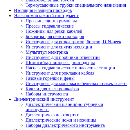
Термоусадочные трубки специального назначения
Изоляция и защита проводов
Электромонтажный инструмент
Пресс-клещи и кримперы
Прессы гидравлические
Ножницы для резки кабелей
Бокорезы для резки проводов
Инструмент для резки тросов, болтов, DIN-реек
Инструмент для снятия изоляции
Мультитул электрика
Инструмент для пробивки отверстий
Шиногибы, шинорезы, шинодыры
Насосы гидравлические и насосные станции
Инструмент для прокладки кабеля
Газовые горелки и фены
Инструмент для монтажа кабельных стяжек и лент
Ключи для электрошкафов
Наборы инструмента
Диэлектрический инструмент
Диэлектрический шарнирно-губцевый
инструмент
Диэлектрические отвертки
Диэлектрические ножи и ножницы
Наборы диэлектрического инструмента