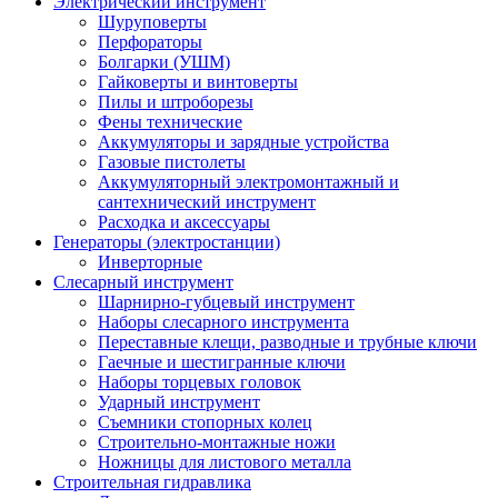
Электрический инструмент
Шуруповерты
Перфораторы
Болгарки (УШМ)
Гайковерты и винтоверты
Пилы и штроборезы
Фены технические
Аккумуляторы и зарядные устройства
Газовые пистолеты
Аккумуляторный электромонтажный и
сантехнический инструмент
Расходка и аксессуары
Генераторы (электростанции)
Инверторные
Слесарный инструмент
Шарнирно-губцевый инструмент
Наборы слесарного инструмента
Переставные клещи, разводные и трубные ключи
Гаечные и шестигранные ключи
Наборы торцевых головок
Ударный инструмент
Съемники стопорных колец
Строительно-монтажные ножи
Ножницы для листового металла
Строительная гидравлика