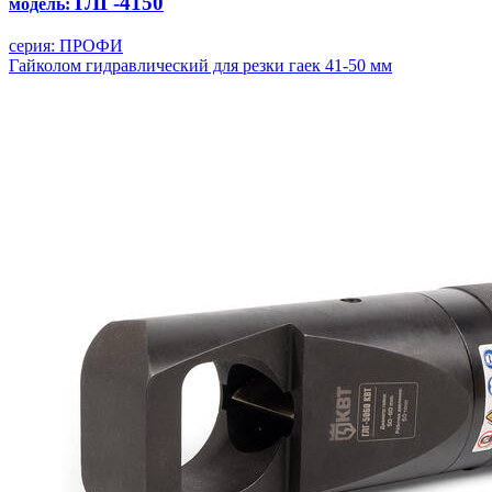
ГЛГ-4150
модель:
серия: ПРОФИ
Гайколом гидравлический для резки гаек 41-50 мм