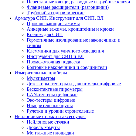
Переставные клещи, разводные и трубные ключи
Фланцевые расширители (разгонщики)
Трубогибы гидравлические
Арматура СИП. Инструмент для СИП, ВЛ
Прокалывающие зажимы
Анкерные зажимы, кронштейны и крюки
Крепёж для СИП
Герметичные изолированные наконечники и
гильзы
Клеммники для уличного освещения
Инструмент для СИП и ВЛ
Промежуточная подвеска
Болтовые наконечники и соединители
Измерительные приборы
Мультиметры
Детекторы, тестеры и дальномеры цифровые
Бесконтактные пирометры
LAN-тестеры цифровые
Эко-тестеры цифровые
Измерительные щупы
Рулетки и уровни строительные
Нейлоновые стяжки и аксессуары
Нейлоновые стяжки
Дюбель-хомуты
Монтажные площадки