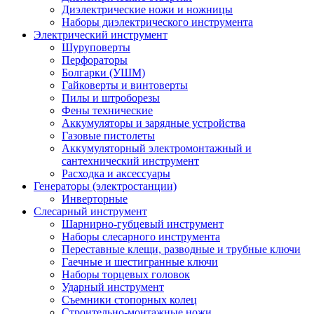
Диэлектрические ножи и ножницы
Наборы диэлектрического инструмента
Электрический инструмент
Шуруповерты
Перфораторы
Болгарки (УШМ)
Гайковерты и винтоверты
Пилы и штроборезы
Фены технические
Аккумуляторы и зарядные устройства
Газовые пистолеты
Аккумуляторный электромонтажный и
сантехнический инструмент
Расходка и аксессуары
Генераторы (электростанции)
Инверторные
Слесарный инструмент
Шарнирно-губцевый инструмент
Наборы слесарного инструмента
Переставные клещи, разводные и трубные ключи
Гаечные и шестигранные ключи
Наборы торцевых головок
Ударный инструмент
Съемники стопорных колец
Строительно-монтажные ножи