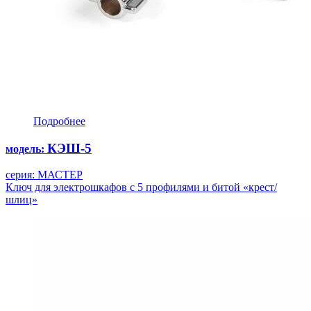
Подробнее
КЭШ-5
модель:
серия: МАСТЕР
Ключ для электрошкафов с 5 профилями и битой «крест/
шлиц»