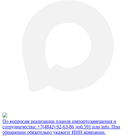
По вопросам реализации планов импортозамещения и
сотрудничества: +7(4842) 92-63-86 доб.591 или
info
. При
обращении обязательно укажите ИНН компании.