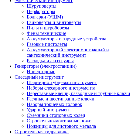
Электрический инструмент
Шуруповерты
Перфораторы
Болгарки (УШМ)
Гайковерты и винтоверты
Пилы и штроборезы
Фены технические
Аккумуляторы и зарядные устройства
Газовые пистолеты
Аккумуляторный электромонтажный и
сантехнический инструмент
Расходка и аксессуары
Генераторы (электростанции)
Инверторные
Слесарный инструмент
Шарнирно-губцевый инструмент
Наборы слесарного инструмента
Переставные клещи, разводные и трубные ключи
Гаечные и шестигранные ключи
Наборы торцевых головок
Ударный инструмент
Съемники стопорных колец
Строительно-монтажные ножи
Ножницы для листового металла
Строительная гидравлика