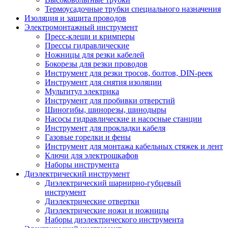
Термоусадочные трубки специального назначения
Изоляция и защита проводов
Электромонтажный инструмент
Пресс-клещи и кримперы
Прессы гидравлические
Ножницы для резки кабелей
Бокорезы для резки проводов
Инструмент для резки тросов, болтов, DIN-реек
Инструмент для снятия изоляции
Мультитул электрика
Инструмент для пробивки отверстий
Шиногибы, шинорезы, шинодыры
Насосы гидравлические и насосные станции
Инструмент для прокладки кабеля
Газовые горелки и фены
Инструмент для монтажа кабельных стяжек и лент
Ключи для электрошкафов
Наборы инструмента
Диэлектрический инструмент
Диэлектрический шарнирно-губцевый
инструмент
Диэлектрические отвертки
Диэлектрические ножи и ножницы
Наборы диэлектрического инструмента