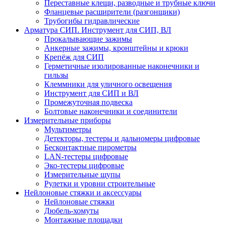
Переставные клещи, разводные и трубные ключи
Фланцевые расширители (разгонщики)
Трубогибы гидравлические
Арматура СИП. Инструмент для СИП, ВЛ
Прокалывающие зажимы
Анкерные зажимы, кронштейны и крюки
Крепёж для СИП
Герметичные изолированные наконечники и
гильзы
Клеммники для уличного освещения
Инструмент для СИП и ВЛ
Промежуточная подвеска
Болтовые наконечники и соединители
Измерительные приборы
Мультиметры
Детекторы, тестеры и дальномеры цифровые
Бесконтактные пирометры
LAN-тестеры цифровые
Эко-тестеры цифровые
Измерительные щупы
Рулетки и уровни строительные
Нейлоновые стяжки и аксессуары
Нейлоновые стяжки
Дюбель-хомуты
Монтажные площадки