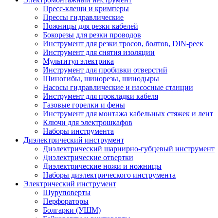
Пресс-клещи и кримперы
Прессы гидравлические
Ножницы для резки кабелей
Бокорезы для резки проводов
Инструмент для резки тросов, болтов, DIN-реек
Инструмент для снятия изоляции
Мультитул электрика
Инструмент для пробивки отверстий
Шиногибы, шинорезы, шинодыры
Насосы гидравлические и насосные станции
Инструмент для прокладки кабеля
Газовые горелки и фены
Инструмент для монтажа кабельных стяжек и лент
Ключи для электрошкафов
Наборы инструмента
Диэлектрический инструмент
Диэлектрический шарнирно-губцевый инструмент
Диэлектрические отвертки
Диэлектрические ножи и ножницы
Наборы диэлектрического инструмента
Электрический инструмент
Шуруповерты
Перфораторы
Болгарки (УШМ)