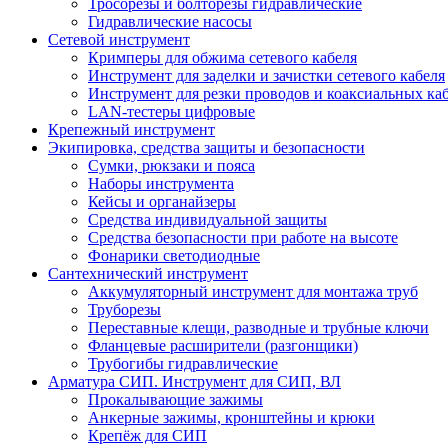
Тросорезы и болторезы гидравлические
Гидравлические насосы
Сетевой инструмент
Кримперы для обжима сетевого кабеля
Инструмент для заделки и зачистки сетевого кабеля
Инструмент для резки проводов и коаксиальных ка
LAN-тестеры цифровые
Крепежный инструмент
Экипировка, средства защиты и безопасности
Сумки, рюкзаки и пояса
Наборы инструмента
Кейсы и органайзеры
Средства индивидуальной защиты
Средства безопасности при работе на высоте
Фонарики светодиодные
Сантехнический инструмент
Аккумуляторный инструмент для монтажа труб
Труборезы
Переставные клещи, разводные и трубные ключи
Фланцевые расширители (разгонщики)
Трубогибы гидравлические
Арматура СИП. Инструмент для СИП, ВЛ
Прокалывающие зажимы
Анкерные зажимы, кронштейны и крюки
Крепёж для СИП