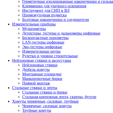
Герметичные изолированные наконечники и гильз
Клеммники для уличного освещения
Инструмент для СИП и ВЛ
Промежуточная подвеска
Болтовые наконечники и соединители
Измерительные приборы
Мультиметры
Детекторы, тестеры и дальномеры цифровые
Бесконтактные пирометры
LAN-тестеры цифровые
Эко-тестеры цифровые
Измерительные щупы
Рулетки и уровни строительные
Нейлоновые стяжки и аксессуары
Нейлоновые стяжки
Дюбель-хомуты
Монтажные площадки
Маркировочные бирки
Прямой монтаж
Стальные стяжки и ленты
Стальные стяжки и бирки
Стальная крепежная лента, скрепы, бугели
Хомуты червячные, силовые, трубные
Червячные, силовые хомуты
Трубные хомуты