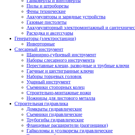
Гайковерты и винтоверты
Пилы и штроборезы
Фены технические
Аккумуляторы и зарядные устройства
Газовые пистолеты
Аккумуляторный электромонтажный и сантехничес
Расходка и аксессуары
Генераторы (электростанции)
Инверторные
Слесарный инструмент
Шарнирно-губцевый инструмент
Наборы слесарного инструмента
Переставные клещи, разводные и трубные ключи
Гаечные и шестигранные ключи
Наборы торцевых головок
Ударный инструмент
Съемники стопорных колец
Строительно-монтажные ножи
Ножницы для листового металла
Строительная гидравлика
Домкраты гидравлические
Съемники гидравлические
Трубогибы гидравлические
Фланцевые расширители (разгонщики)
Гайколомы и уголкорезы гидравлические