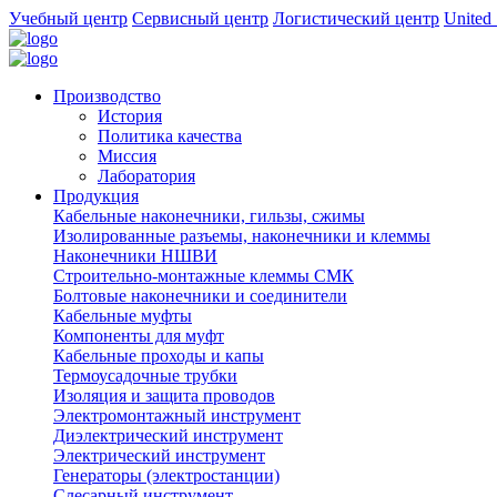
Учебный центр
Сервисный центр
Логистический центр
United 
Производство
История
Политика качества
Миссия
Лаборатория
Продукция
Кабельные наконечники, гильзы, сжимы
Изолированные разъемы, наконечники и клеммы
Наконечники НШВИ
Строительно-монтажные клеммы СМК
Болтовые наконечники и соединители
Кабельные муфты
Компоненты для муфт
Кабельные проходы и капы
Термоусадочные трубки
Изоляция и защита проводов
Электромонтажный инструмент
Диэлектрический инструмент
Электрический инструмент
Генераторы (электростанции)
Слесарный инструмент