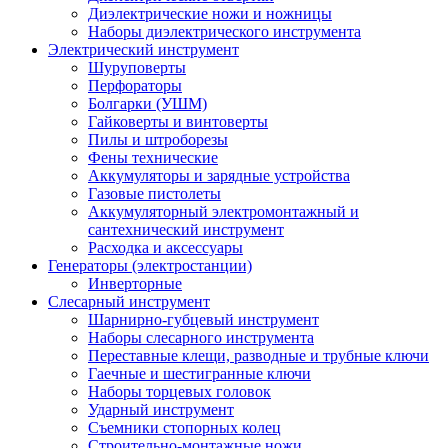
Диэлектрические ножи и ножницы
Наборы диэлектрического инструмента
Электрический инструмент
Шуруповерты
Перфораторы
Болгарки (УШМ)
Гайковерты и винтоверты
Пилы и штроборезы
Фены технические
Аккумуляторы и зарядные устройства
Газовые пистолеты
Аккумуляторный электромонтажный и
сантехнический инструмент
Расходка и аксессуары
Генераторы (электростанции)
Инверторные
Слесарный инструмент
Шарнирно-губцевый инструмент
Наборы слесарного инструмента
Переставные клещи, разводные и трубные ключи
Гаечные и шестигранные ключи
Наборы торцевых головок
Ударный инструмент
Съемники стопорных колец
Строительно-монтажные ножи