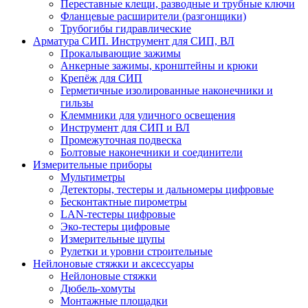
Переставные клещи, разводные и трубные ключи
Фланцевые расширители (разгонщики)
Трубогибы гидравлические
Арматура СИП. Инструмент для СИП, ВЛ
Прокалывающие зажимы
Анкерные зажимы, кронштейны и крюки
Крепёж для СИП
Герметичные изолированные наконечники и
гильзы
Клеммники для уличного освещения
Инструмент для СИП и ВЛ
Промежуточная подвеска
Болтовые наконечники и соединители
Измерительные приборы
Мультиметры
Детекторы, тестеры и дальномеры цифровые
Бесконтактные пирометры
LAN-тестеры цифровые
Эко-тестеры цифровые
Измерительные щупы
Рулетки и уровни строительные
Нейлоновые стяжки и аксессуары
Нейлоновые стяжки
Дюбель-хомуты
Монтажные площадки