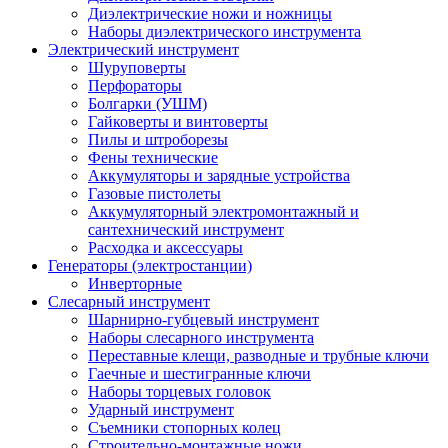
Диэлектрические ножи и ножницы
Наборы диэлектрического инструмента
Электрический инструмент
Шуруповерты
Перфораторы
Болгарки (УШМ)
Гайковерты и винтоверты
Пилы и штроборезы
Фены технические
Аккумуляторы и зарядные устройства
Газовые пистолеты
Аккумуляторный электромонтажный и
сантехнический инструмент
Расходка и аксессуары
Генераторы (электростанции)
Инверторные
Слесарный инструмент
Шарнирно-губцевый инструмент
Наборы слесарного инструмента
Переставные клещи, разводные и трубные ключи
Гаечные и шестигранные ключи
Наборы торцевых головок
Ударный инструмент
Съемники стопорных колец
Строительно-монтажные ножи