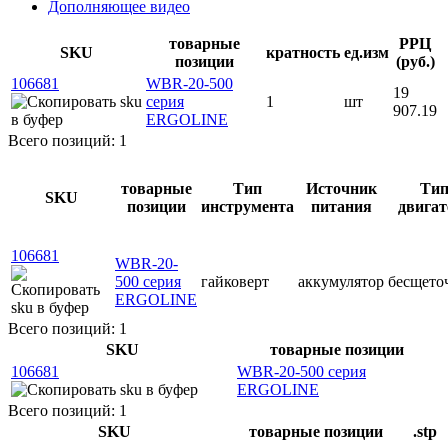
Дополняющее видео
товарные
РРЦ
SKU
кратность
ед.изм
позиции
(руб.)
106681
WBR-20-500
19
серия
1
шт
907.19
ERGOLINE
Всего позиций: 1
товарные
Тип
Источник
Ти
SKU
позиции
инструмента
питания
двигат
106681
WBR-20-
500 серия
гайковерт
аккумулятор
бесщето
ERGOLINE
Всего позиций: 1
SKU
товарные позиции
106681
WBR-20-500 серия
ERGOLINE
Всего позиций: 1
SKU
товарные позиции
.stp