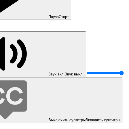
Пауза
Старт
Звук вкл.
Звук выкл.
Выключить субтитры
Включить субтитры