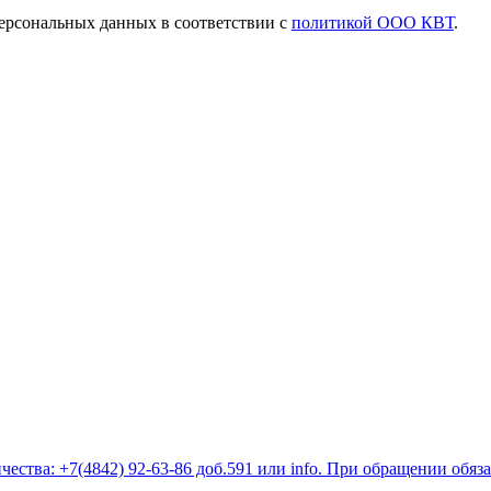
ерсональных данных в соответствии с
политикой ООО КВТ
.
ества: +7(4842) 92-63-86 доб.591 или
info
. При обращении обяз