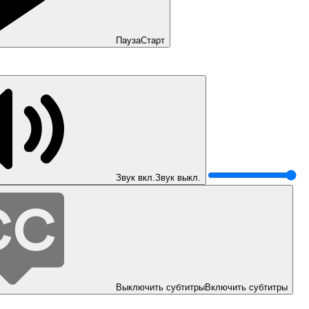
Пауза
Старт
Звук вкл.
Звук выкл.
Выключить субтитры
Включить субтитры