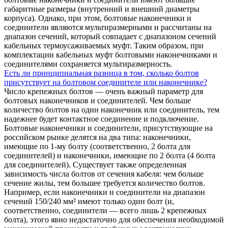
габаритные размеры (внутренний и внешний диаметры
корпуса). Однако, при этом, болтовые наконечники и
соединители являются мультиразмерными и рассчитаны на
диапазон сечений, который совпадает с диапазоном сечений
кабельных термоусаживаемых муфт. Таким образом, при
комплектации кабельных муфт болтовыми наконечниками и
соединителями сохраняется мультиразмерность.
Есть ли принципиальная разница в том, сколько болтов
присутствует на болтовом соединителе или наконечнике?
Число крепежных болтов — очень важный параметр для
болтовых наконечников и соединителей. Чем больше
количество болтов на один наконечник или соединитель, тем
надежнее будет контактное соединение и подключение.
Болтовые наконечники и соединители, присутствующие на
российском рынке делятся на два типа: наконечники,
имеющие по 1-му болту (соответственно, 2 болта для
соединителей) и наконечники, имеющие по 2 болта (4 болта
для соединителей). Существует также определенная
зависимость числа болтов от сечения кабеля: чем больше
сечение жилы, тем большее требуется количество болтов.
Например, если наконечники и соединители на диапазон
сечений 150/240 мм² имеют только один болт (и,
соответственно, соединители — всего лишь 2 крепежных
болта), этого явно недостаточно для обеспечения необходимой