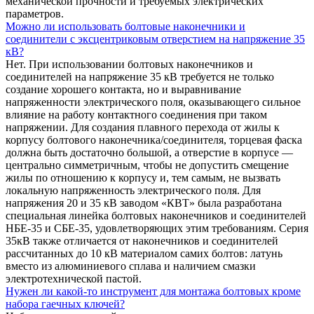
механической прочности и требуемых электрических
параметров.
Можно ли использовать болтовые наконечники и
соединители с эксцентриковым отверстием на напряжение 35
кВ?
Нет. При использовании болтовых наконечников и
соединителей на напряжение 35 кВ требуется не только
создание хорошего контакта, но и выравнивание
напряженности электрического поля, оказывающего сильное
влияние на работу контактного соединения при таком
напряжении. Для создания плавного перехода от жилы к
корпусу болтового наконечника/соединителя, торцевая фаска
должна быть достаточно большой, а отверстие в корпусе —
центрально симметричным, чтобы не допустить смещение
жилы по отношению к корпусу и, тем самым, не вызвать
локальную напряженность электрического поля. Для
напряжения 20 и 35 кВ заводом «КВТ» была разработана
специальная линейка болтовых наконечников и соединителей
НБЕ-35 и СБЕ-35, удовлетворяющих этим требованиям. Серия
35кВ также отличается от наконечников и соединителей
рассчитанных до 10 кВ материалом самих болтов: латунь
вместо из алюминиевого сплава и наличием смазки
электротехнической пастой.
Нужен ли какой-то инструмент для монтажа болтовых кроме
набора гаечных ключей?