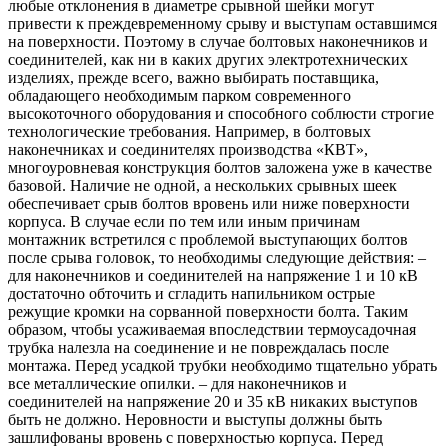
любые отклонения в диаметре срывной шейки могут
привести к преждевременному срыву и выступам оставшимся
на поверхности. Поэтому в случае болтовых наконечников и
соединителей, как ни в каких других электротехнических
изделиях, прежде всего, важно выбирать поставщика,
обладающего необходимым парком современного
высокоточного оборудования и способного соблюсти строгие
технологические требования. Например, в болтовых
наконечниках и соединителях производства «КВТ»,
многоуровневая конструкция болтов заложена уже в качестве
базовой. Наличие не одной, а нескольких срывных шеек
обеспечивает срыв болтов вровень или ниже поверхности
корпуса. В случае если по тем или иным причинам
монтажник встретился с проблемой выступающих болтов
после срыва головок, то необходимы следующие действия: –
для наконечников и соединителей на напряжение 1 и 10 кВ
достаточно обточить и сгладить напильником острые
режущие кромки на сорванной поверхности болта. Таким
образом, чтобы усаживаемая впоследствии термоусадочная
трубка налезла на соединение и не повреждалась после
монтажа. Перед усадкой трубки необходимо тщательно убрать
все металлические опилки. – для наконечников и
соединителей на напряжение 20 и 35 кВ никаких выступов
быть не должно. Неровности и выступы должны быть
зашлифованы вровень с поверхностью корпуса. Перед