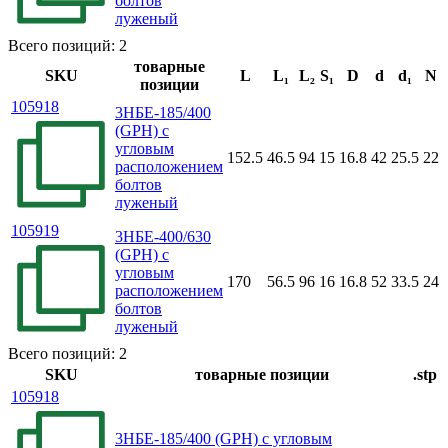
болтов
луженый
Всего позиций: 2
товарные
SKU
L
L₁
L₂
S₁
D
d
d₁
N
позиции
105918
3НБЕ-185/400
(GPH) с
угловым
152.5
46.5
94
15
16.8
42
25.5
22
расположением
болтов
луженый
105919
3НБЕ-400/630
(GPH) с
угловым
170
56.5
96
16
16.8
52
33.5
24
расположением
болтов
луженый
Всего позиций: 2
SKU
товарные позиции
.stp
105918
3НБЕ-185/400 (GPH) с угловым