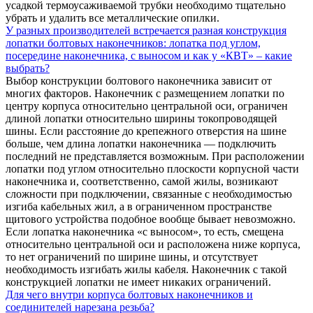
усадкой термоусаживаемой трубки необходимо тщательно
убрать и удалить все металлические опилки.
У разных производителей встречается разная конструкция
лопатки болтовых наконечников: лопатка под углом,
посередине наконечника, с выносом и как у «КВТ» – какие
выбрать?
Выбор конструкции болтового наконечника зависит от
многих факторов. Наконечник с размещением лопатки по
центру корпуса относительно центральной оси, ограничен
длиной лопатки относительно ширины токопроводящей
шины. Если расстояние до крепежного отверстия на шине
больше, чем длина лопатки наконечника — подключить
последний не представляется возможным. При расположении
лопатки под углом относительно плоскости корпусной части
наконечника и, соответственно, самой жилы, возникают
сложности при подключении, связанные с необходимостью
изгиба кабельных жил, а в ограниченном пространстве
щитового устройства подобное вообще бывает невозможно.
Если лопатка наконечника «с выносом», то есть, смещена
относительно центральной оси и расположена ниже корпуса,
то нет ограничений по ширине шины, и отсутствует
необходимость изгибать жилы кабеля. Наконечник с такой
конструкцией лопатки не имеет никаких ограничений.
Для чего внутри корпуса болтовых наконечников и
соединителей нарезана резьба?