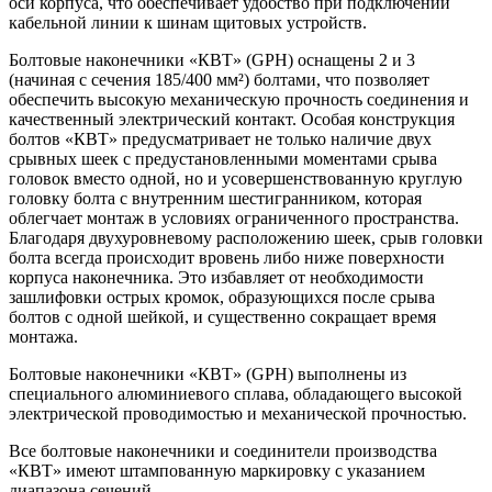
оси корпуса, что обеспечивает удобство при подключении
кабельной линии к шинам щитовых устройств.
Болтовые наконечники «КВТ» (GPH) оснащены 2 и 3
(начиная с сечения 185/400 мм²) болтами, что позволяет
обеспечить высокую механическую прочность соединения и
качественный электрический контакт. Особая конструкция
болтов «КВТ» предусматривает не только наличие двух
срывных шеек с предустановленными моментами срыва
головок вместо одной, но и усовершенствованную круглую
головку болта с внутренним шестигранником, которая
облегчает монтаж в условиях ограниченного пространства.
Благодаря двухуровневому расположению шеек, срыв головки
болта всегда происходит вровень либо ниже поверхности
корпуса наконечника. Это избавляет от необходимости
зашлифовки острых кромок, образующихся после срыва
болтов с одной шейкой, и существенно сокращает время
монтажа.
Болтовые наконечники «КВТ» (GPH) выполнены из
специального алюминиевого сплава, обладающего высокой
электрической проводимостью и механической прочностью.
Все болтовые наконечники и соединители производства
«КВТ» имеют штампованную маркировку с указанием
диапазона сечений.