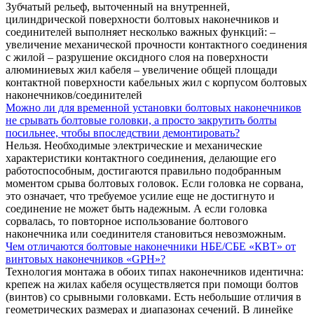
Зубчатый рельеф, выточенный на внутренней,
цилиндрической поверхности болтовых наконечников и
соединителей выполняет несколько важных функций: –
увеличение механической прочности контактного соединения
с жилой – разрушение оксидного слоя на поверхности
алюминиевых жил кабеля – увеличение общей площади
контактной поверхности кабельных жил с корпусом болтовых
наконечников/соединителей
Можно ли для временной установки болтовых наконечников
не срывать болтовые головки, а просто закрутить болты
посильнее, чтобы впоследствии демонтировать?
Нельзя. Необходимые электрические и механические
характеристики контактного соединения, делающие его
работоспособным, достигаются правильно подобранным
моментом срыва болтовых головок. Если головка не сорвана,
это означает, что требуемое усилие еще не достигнуто и
соединение не может быть надежным. А если головка
сорвалась, то повторное использование болтового
наконечника или соединителя становиться невозможным.
Чем отличаются болтовые наконечники НБЕ/СБЕ «КВТ» от
винтовых наконечников «GPH»?
Технология монтажа в обоих типах наконечников идентична:
крепеж на жилах кабеля осуществляется при помощи болтов
(винтов) со срывными головками. Есть небольшие отличия в
геометрических размерах и диапазонах сечений. В линейке