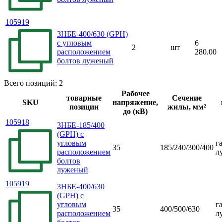
105919
3НБЕ-400/630 (GPH)
с угловым
6
2
шт
расположением
280.00
болтов луженый
Всего позиций: 2
Рабочее
товарные
Сечение
SKU
напряжение,
позиции
жилы, мм²
до (кВ)
105918
3НБЕ-185/400
(GPH) с
угловым
г
35
185/240/300/400
расположением
л
болтов
луженый
105919
3НБЕ-400/630
(GPH) с
угловым
г
35
400/500/630
расположением
л