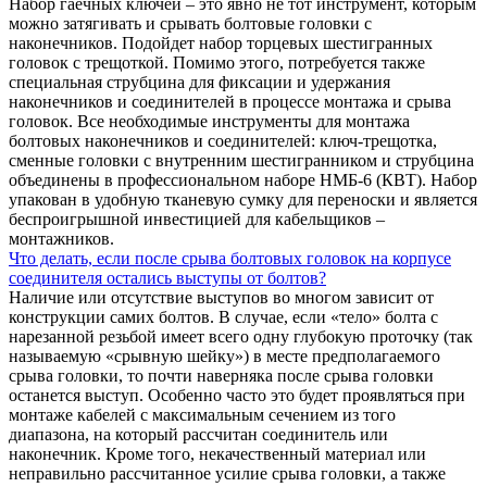
Набор гаечных ключей – это явно не тот инструмент, которым
можно затягивать и срывать болтовые головки с
наконечников. Подойдет набор торцевых шестигранных
головок с трещоткой. Помимо этого, потребуется также
специальная струбцина для фиксации и удержания
наконечников и соединителей в процессе монтажа и срыва
головок. Все необходимые инструменты для монтажа
болтовых наконечников и соединителей: ключ-трещотка,
сменные головки с внутренним шестигранником и струбцина
объединены в профессиональном наборе НМБ-6 (КВТ). Набор
упакован в удобную тканевую сумку для переноски и является
беспроигрышной инвестицией для кабельщиков –
монтажников.
Что делать, если после срыва болтовых головок на корпусе
соединителя остались выступы от болтов?
Наличие или отсутствие выступов во многом зависит от
конструкции самих болтов. В случае, если «тело» болта с
нарезанной резьбой имеет всего одну глубокую проточку (так
называемую «срывную шейку») в месте предполагаемого
срыва головки, то почти наверняка после срыва головки
останется выступ. Особенно часто это будет проявляться при
монтаже кабелей с максимальным сечением из того
диапазона, на который рассчитан соединитель или
наконечник. Кроме того, некачественный материал или
неправильно рассчитанное усилие срыва головки, а также