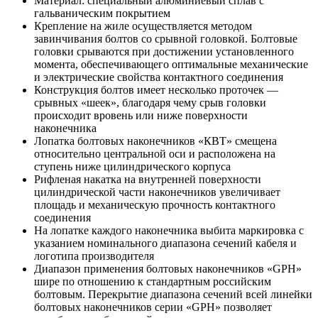
Материал: специальный алюминиевый сплав с
гальваническим покрытием
Крепление на жиле осуществляется методом
завинчивания болтов со срывной головкой. Болтовые
головки срываются при достижении установленного
момента, обеспечивающего оптимальные механические
и электрические свойства контактного соединения
Конструкция болтов имеет несколько проточек —
срывных «шеек», благодаря чему срыв головки
происходит вровень или ниже поверхности
наконечника
Лопатка болтовых наконечников «КВТ» смещена
относительно центральной оси и расположена на
ступень ниже цилиндрического корпуса
Рифленая накатка на внутренней поверхности
цилиндрической части наконечников увеличивает
площадь и механическую прочность контактного
соединения
На лопатке каждого наконечника выбита маркировка с
указанием номинального диапазона сечений кабеля и
логотипа производителя
Диапазон применения болтовых наконечников «GPH»
шире по отношению к стандартным российским
болтовым. Перекрытие диапазона сечений всей линейки
болтовых наконечников серии «GPH» позволяет