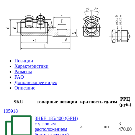
Позиции
Характеристики
Размеры
FAQ
Дополняющее видео
Описание
РРЦ
SKU
товарные позиции
кратность
ед.изм
(руб.)
105918
3НБЕ-185/400 (GPH)
с угловым
3
2
шт
расположением
470.00
болтов луженый